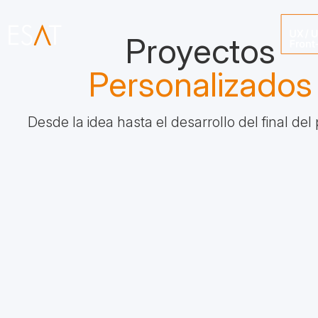
¡Quiero empezar!
Proyectos
Personalizados
Diseña
Desarrolla
Desde la idea hasta el desarrollo del final del
Crearás tu primer proyecto durante el Máster
y pondrás en práctica tus aprendizajes en un
entorno que simula la producción de trabajo
profesional
Student Work