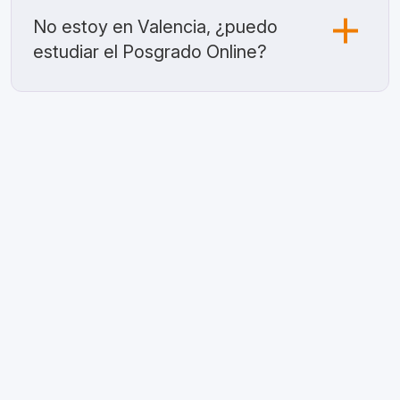
No estoy en Valencia, ¿puedo
estudiar el Posgrado Online?
Phone |
(+34) 963 155 637
WhatsApp |
(+34) 670 41 35 25
Email |
info@esat.es
ESAT |
esat.es