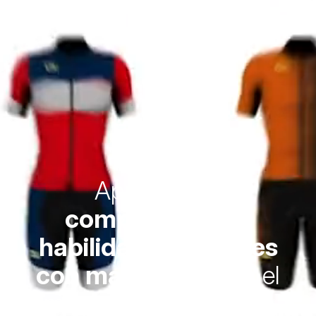
Aprende las
competencias y
habilidades digitales
con mayor valor
en el
mercado #JavaScript