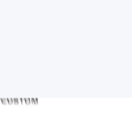
forma intensiva todo lo necesario para desarrollar
un proyecto profesional totalmente funcional y
aplicable a nivel comercial
Máxima empleabilidad
Temario actualizado y alineado con las exigencias
actuales del mercado para que aprendas las
técnicas y procedimientos que te ayudarán
acceder a las mejores oportunidades laborales.
Herramientas modernas
Profesionales en activo te enseñarán las mismas
herramientas que ellos utilizan en su día a día.