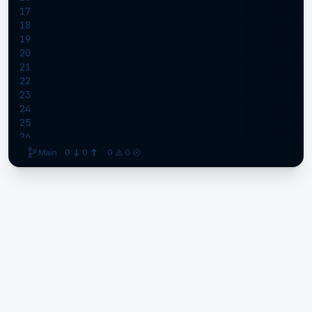
17
18
19
20
21
22
23
24
25
26
27
28
Especialización versátil y adaptable
29
30
Dominarás áreas como Diseño, Programación y
31
Estrategia digital para poder ofrecer la solución
32
más adecuada en cada momento, siempre con
33
garantías de éxito.
34
Proyecto final real supervisado por
profesionales en activo
Desde noviembre hasta junio, aprenderás de