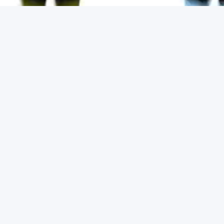
Matrícula
abierta
Cuándo empezarás
noviembre de 2026
Cuándo acabarás
Finales de junio de 2027
Horario
El curso se imparte de lunes a viernes de manera
presencial de 17:00 a 20:00 h.
Reserva de plaza