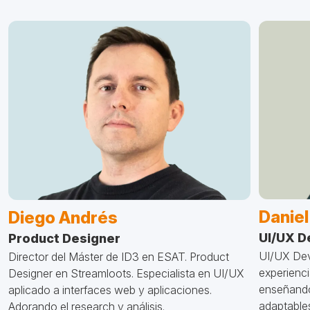
Daniel
Diego Andrés
UI/UX D
Product Designer
UI/UX Dev
Director del Máster de ID3 en ESAT. Product
experienci
Designer en Streamloots. Especialista en UI/UX
enseñando
aplicado a interfaces web y aplicaciones.
adaptables
Adorando el research y análisis.