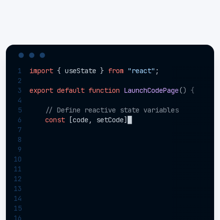
1
import
 { useState } 
from
"react"
;

2
3
export
default
function
LaunchCodePage
(
) {

4
5
// Define reactive state variables
6
const
 [code, setCode] = useState<
string
>(
''
);
7
const
 [message, setMessage
█
8
9
10
11
12
13
14
15
16